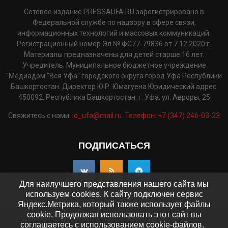
Сетевое издание PRESSAUFA.RU зарегистрировано в
Федеральной службе по надзору в сфере связи,
информационных технологий и массовых коммуникаций.
Регистрационный номер Эл № ФС77-79836 от 7.12.2020 г.
Материалы предназначены для детей старше 16 лет.
Учредитель: Муниципальное бюджетное учреждение
"Медиадом "Вся Уфа" городского округа город Уфа Республики
Башкортостан. Директор Ю.Р. Юмагуена Юридический адрес:
450092, Республика Башкортостан, г. Уфа, ул. Авроры, 25
Свяжитесь с нами:
id_ufa@mail.ru. Телефон: +7 (347) 246-03-23
ПОДПИСАТЬСЯ
Для наилучшего представления нашего сайта мы
используем cookies. К сайту подключен сервис
Яндекс.Метрика, который также использует файлы
cookie. Продолжая использовать этот сайт вы
©2025 - pressaufa.ru. Все права защищены.
соглашаетесь с использованием cookie-файлов.