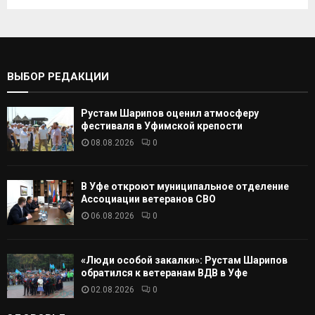
к
И
а
т
С
ь
:
К
ВЫБОР РЕДАКЦИИ
А
Рустам Шарипов оценил атмосферу
Т
фестиваля в Уфимской крепости
08.08.2026
0
Ь
В Уфе откроют муниципальное отделение
Ассоциации ветеранов СВО
06.08.2026
0
«Люди особой закалки»: Рустам Шарипов
обратился к ветеранам ВДВ в Уфе
02.08.2026
0