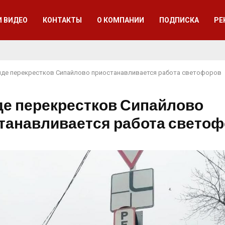
И ВИДЕО
КОНТАКТЫ
О КОМПАНИИ
ПОДПИСКА
РЕ
яде перекрестков Сипайлово приостанавливается работа светофоров
де перекрестков Сипайлово
танавливается работа свето