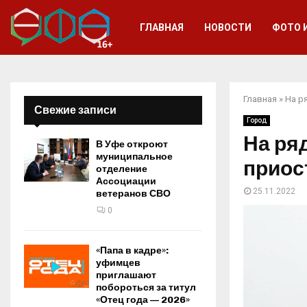
ГЛАВНАЯ
НОВОСТИ
ФОТО 
Главная
»
На р
Свежие записи
Город
На ря
В Уфе откроют
муниципальное
приос
отделение
Ассоциации
25.11.2022
ветеранов СВО
0
«Папа в кадре»:
уфимцев
приглашают
побороться за титул
«Отец года — 2026»