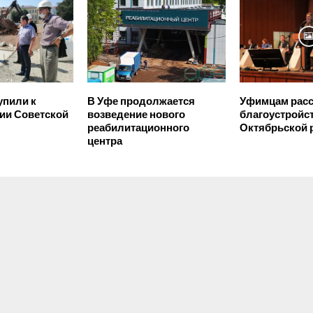
упили к
В Уфе продолжается
Уфимцам расс
ии Советской
возведение нового
благоустройс
реабилитационного
Октябрьской
центра