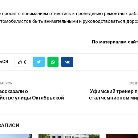
 просит с пониманием отнестись к проведению ремонтных рабо
втомобилистов быть внимательными и руководствоваться дор
По материалам сай
ЬСЯ
0
ЗАПИСЬ
СЛЕД
ссказали о
Уфимский тренер 
йстве улицы Октябрьской
стал чемпионом ми
ЗАПИСИ