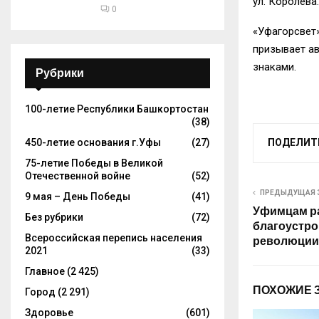
ул. Королева.
0
«Уфагорсвет»
призывает а
знаками.
Рубрики
100-летие Республики Башкортостан
(38)
ПОДЕЛИТ
450-летие основания г.Уфы
(27)
75-летие Победы в Великой
Отечественной войне
(52)
ПРЕДЫДУЩАЯ 
9 мая – День Победы
(41)
Уфимцам ра
Без рубрики
(72)
благоустро
Всероссийская перепись населения
революции
2021
(33)
Главное
(2 425)
ПОХОЖИЕ 
Город
(2 291)
Здоровье
(601)