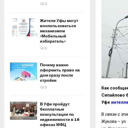
0
Жители Уфы могут
воспользоваться
механизмом
«Мобильный
избиратель»
0
Почему важно
оформить право на
дом сразу после
стройки
0
Как сообщае
Сипайлово б
Уфе
интелл
В Уфе пройдут
бесплатные
В связи с эт
консультации по
недвижимости в 16
Жукова – ул. 
офисах МФЦ