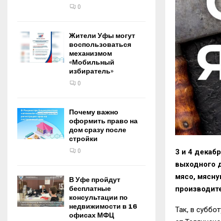
0
Жители Уфы могут
воспользоваться
механизмом
«Мобильный
избиратель»
0
Почему важно
оформить право на
дом сразу после
стройки
0
3 и 4 декаб
выходного д
мясо, мясну
В Уфе пройдут
бесплатные
производит
консультации по
недвижимости в 16
Так, в суббо
офисах МФЦ