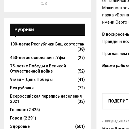
от Таллинско
0
Машиностроит
парка «Волн
имени Серго
Рубрики
В воскресен
Правды и воз
100-летие Республики Башкортостан
(38)
Приглашаем 
450-летие основания г.Уфы
(27)
Время работы
75-летие Победы в Великой
Отечественной войне
(52)
9 мая – День Победы
(41)
Без рубрики
(72)
Всероссийская перепись населения
ПОДЕЛИТ
2021
(33)
Главное
(2 425)
Город
(2 291)
ПРЕДЫДУЩАЯ 
Здоровье
(601)
На набереж