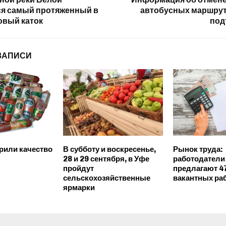
я самый протяженный в
автобусных маршрут
овый каток
под
ЗАПИСИ
рили качество
В субботу и воскресенье,
Рынок труда:
28 и 29 сентября, в Уфе
работодатели
пройдут
предлагают 4
сельскохозяйственные
вакантных ра
ярмарки