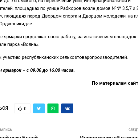
й до Ухтомского, на пересечении улиц Интернациональной и
елей, площадках по улице Рабкоров возле домов №№ 3,5,7 и 2
а», площадях перед Дворцом спорта и Дворцом молодежи, на 
 Орджоникидзе.
ье ярмарки продолжат свою работу, за исключением площадок 
ле парка «Волна».
к участию республиканских сельхозтоваропроизводителей.
 ярмарок – с 09.00 до 16.00 часов.
По материалам сай
ЬСЯ
0
ЗАПИСЬ
СЛЕД
ной реки Белой
Информация об отмене