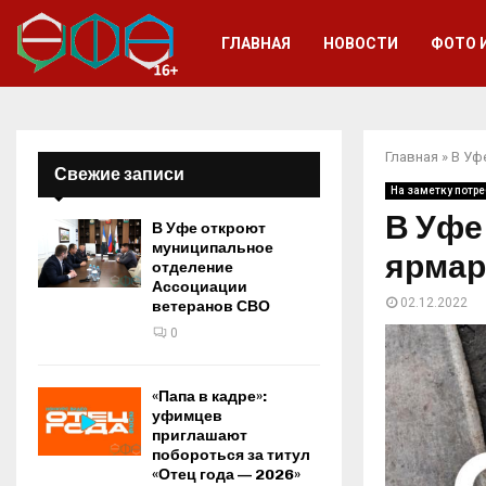
ГЛАВНАЯ
НОВОСТИ
ФОТО 
Главная
»
В Уф
Свежие записи
На заметку потр
В Уфе
В Уфе откроют
муниципальное
ярмар
отделение
Ассоциации
02.12.2022
ветеранов СВО
0
«Папа в кадре»:
уфимцев
приглашают
побороться за титул
«Отец года — 2026»