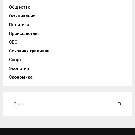
Общество
Официально
Политика
Происшествия
СВО
Сохраняя традиции
Спорт
Экология
Экономика
И
с
к
И
а
т
С
ь