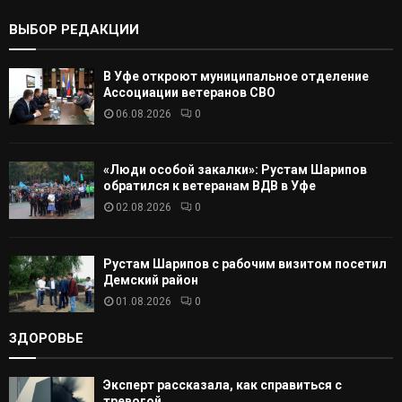
:
К
ВЫБОР РЕДАКЦИИ
А
В Уфе откроют муниципальное отделение
Т
Ассоциации ветеранов СВО
06.08.2026
0
Ь
«Люди особой закалки»: Рустам Шарипов
обратился к ветеранам ВДВ в Уфе
02.08.2026
0
Рустам Шарипов с рабочим визитом посетил
Демский район
01.08.2026
0
ЗДОРОВЬЕ
Эксперт рассказала, как справиться с
тревогой