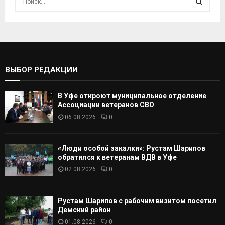
с
к
И
а
т
С
ь
:
К
ВЫБОР РЕДАКЦИИ
А
В Уфе откроют муниципальное отделение
Т
Ассоциации ветеранов СВО
06.08.2026
0
Ь
«Люди особой закалки»: Рустам Шарипов
обратился к ветеранам ВДВ в Уфе
02.08.2026
0
Рустам Шарипов с рабочим визитом посетил
Демский район
01.08.2026
0