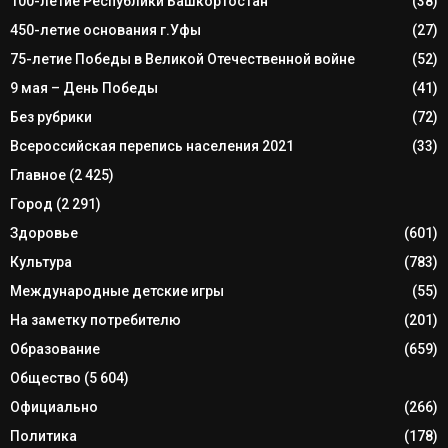
100-летие Республики Башкортостан
(38)
450-летие основания г.Уфы
(27)
75-летие Победы в Великой Отечественной войне
(52)
9 мая – День Победы
(41)
Без рубрики
(72)
Всероссийская перепись населения 2021
(33)
Главное
(2 425)
Город
(2 291)
Здоровье
(601)
Культура
(783)
Международные детские игры
(55)
На заметку потребителю
(201)
Образование
(659)
Общество
(5 604)
Официально
(266)
Политика
(178)