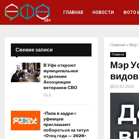
ГЛАВНАЯ
НОВОСТИ
ФОТО 
Главная
»
Мэр 
Свежие записи
Главное
Мэр У
В Уфе откроют
муниципальное
видов
отделение
Ассоциации
02.02.2023
ветеранов СВО
0
«Папа в кадре»:
уфимцев
приглашают
побороться за титул
«Отец года — 2026»