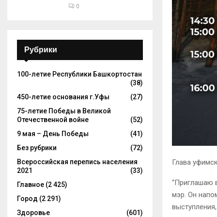
0
Рубрики
100-летие Республики Башкортостан
(38)
450-летие основания г.Уфы
(27)
75-летие Победы в Великой
Отечественной войне
(52)
9 мая – День Победы
(41)
Без рубрики
(72)
Всероссийская перепись населения
Глава уфимск
2021
(33)
“Приглашаю в
Главное
(2 425)
мэр. Он напо
Город
(2 291)
выступления,
Здоровье
(601)