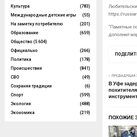
Культура
(783)
Любительские
https://russi
Международные детские игры
(55)
На заметку потребителю
(201)
“Памятные по
Образование
(659)
дополнил мэ
Общество
(5 604)
Официально
(266)
ПОДЕЛИТ
Политика
(178)
Происшествия
(841)
ПРЕДЫДУЩАЯ 
СВО
(49)
В Уфе заде
Сохраняя традиции
(6)
похитителя
Спорт
(599)
инструмен
Экология
(488)
Экономика
(219)
ПОХОЖИЕ 