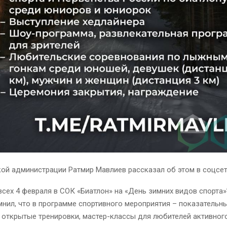
ой администрации Ратмир Мавлиев рассказал об этом в соцсе
сех 4 февраля в СОК «Биатлон» на «День зимних видов спорта»
мнил, что в программе спортивного мероприятия – показательн
 открытые тренировки, мастер-классы для любителей активног