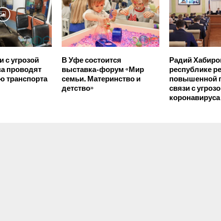
и с угрозой
В Уфе состоится
Радий Хабиро
а проводят
выставка-форум «Мир
республике р
ю транспорта
семьи. Материнство и
повышенной г
детство»
связи с угроз
коронавируса