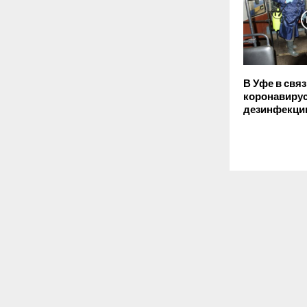
В Уфе в связ
коронавирус
дезинфекци