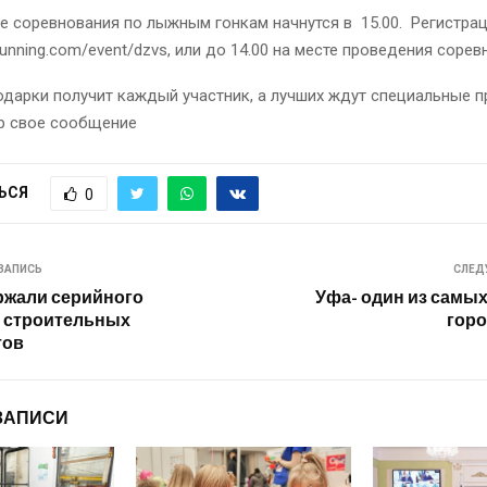
 соревнования по лыжным гонкам начнутся в 15.00. Регистраци
arunning.com/event/dzvs, или до 14.00 на месте проведения сорев
дарки получит каждый участник, а лучших ждут специальные пр
р свое сообщение
ЬСЯ
0
ЗАПИСЬ
СЛЕД
ржали серийного
Уфа- один из самы
 строительных
гор
тов
ЗАПИСИ