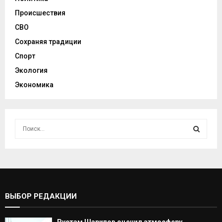
Происшествия
СВО
Сохраняя традиции
Спорт
Экология
Экономика
И
с
к
И
а
т
С
ь
:
К
ВЫБОР РЕДАКЦИИ
А
Рустам Шарипов оценил атмосферу