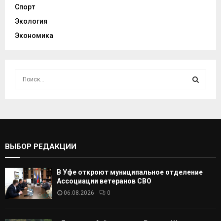
Спорт
Экология
Экономика
И
с
к
И
а
т
С
ь
:
К
ВЫБОР РЕДАКЦИИ
А
В Уфе откроют муниципальное отделение
Т
Ассоциации ветеранов СВО
06.08.2026
0
Ь