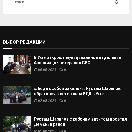
с
к
И
а
т
С
ь
:
К
ВЫБОР РЕДАКЦИИ
А
В Уфе откроют муниципальное отделение
Т
Ассоциации ветеранов СВО
06.08.2026
0
Ь
«Люди особой закалки»: Рустам Шарипов
обратился к ветеранам ВДВ в Уфе
02.08.2026
0
Рустам Шарипов с рабочим визитом посетил
Демский район
01.08.2026
0