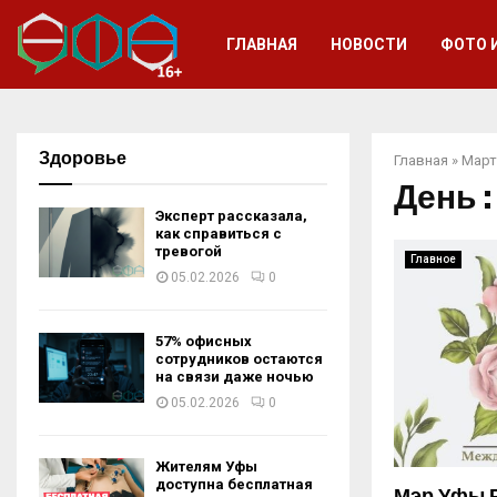
ГЛАВНАЯ
НОВОСТИ
ФОТО 
Здоровье
Главная
»
Март
День :
Эксперт рассказала,
как справиться с
тревогой
Главное
05.02.2026
0
57% офисных
сотрудников остаются
на связи даже ночью
05.02.2026
0
Жителям Уфы
доступна бесплатная
Мэр Уфы 