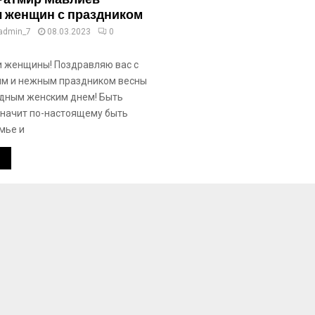
 женщин с праздником
admin_7
08.03.2023
0
 женщины! Поздравляю вас с
м и нежным праздником весны
дным женским днем! Быть
начит по-настоящему быть
мье и