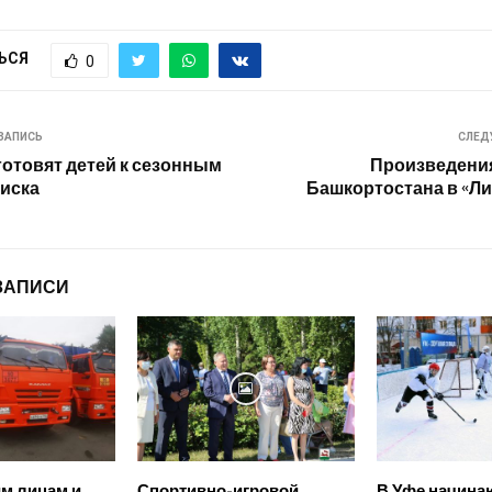
ЬСЯ
0
ЗАПИСЬ
СЛЕД
отовят детей к сезонным
Произведени
иска
Башкортостана в «Л
ЗАПИСИ
м лицам и
Спортивно-игровой
В Уфе начина