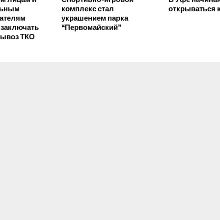
льным
комплекс стал
открываться 
ателям
украшением парка
 заключать
“Первомайский”
вывоз ТКО