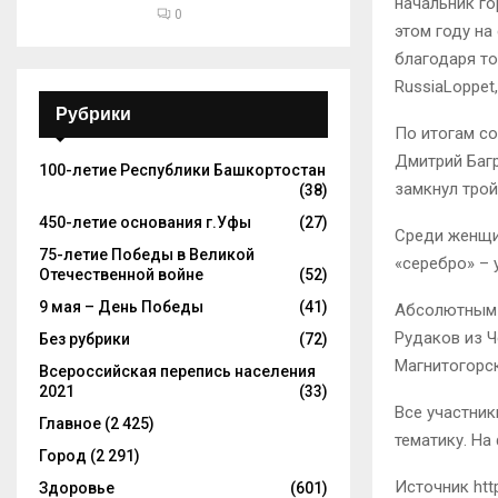
начальник го
0
этом году на
благодаря то
RussiaLoppet
Рубрики
По итогам со
Дмитрий Багр
100-летие Республики Башкортостан
замкнул тро
(38)
450-летие основания г.Уфы
(27)
Среди женщи
75-летие Победы в Великой
«серебро» – 
Отечественной войне
(52)
9 мая – День Победы
(41)
Абсолютным 
Рудаков из Ч
Без рубрики
(72)
Магнитогорск
Всероссийская перепись населения
2021
(33)
Все участни
Главное
(2 425)
тематику. На
Город
(2 291)
Источник https
Здоровье
(601)