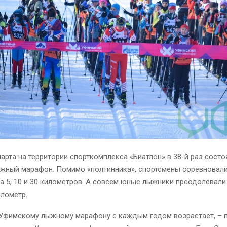
марта на территории спорткомплекса «Биатлон» в 38-й раз состо
жный марафон. Помимо «полтинника», спортсмены соревновали
а 5, 10 и 30 километров. А совсем юные лыжники преодолевали 5
илометр.
к Уфимскому лыжному марафону с каждым годом возрастает, – 