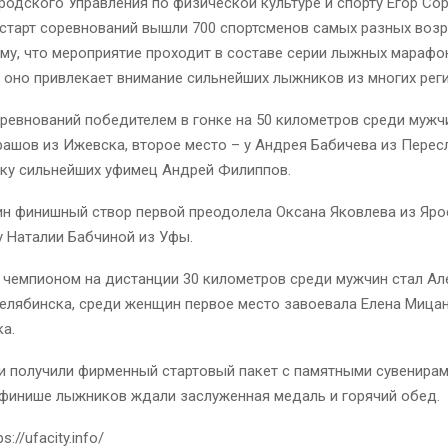
родского Управления по физической культуре и спорту Егор Соро
 старт соревнований вышли 700 спортсменов самых разных возр
му, что мероприятие проходит в составе серии​ лыжных​ марафон
, оно привлекает внимание сильнейших лыжников из многих рег
ревнований победителем в гонке на 50 километров среди мужч
ашов из Ижевска, второе место – у Андрея Бабичева из Пересл
йку сильнейших уфимец Андрей Филиппов.
н финишный створ первой преодолела Оксана Яковлева из Яро
у Наталии Бабчиной из Уфы.
чемпионом на дистанции 30 километров среди мужчин стал Ал
елябинска, среди женщин первое место завоевала Елена Мицан
а.
ки получили фирменный стартовый пакет с памятными сувенира
 финише лыжников ждали заслуженная медаль и горячий обед.
://ufacity.info/