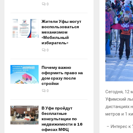
0
Жители Уфы могут
воспользоваться
механизмом
«Мобильный
избиратель»
0
Почему важно
оформить право на
дом сразу после
стройки
0
Сегодня, 12 
Уфимский лы
дистанциях н
В Уфе пройдут
бесплатные
метров и 1 к
консультации по
недвижимости в 16
​ – Интерес 
офисах МФЦ