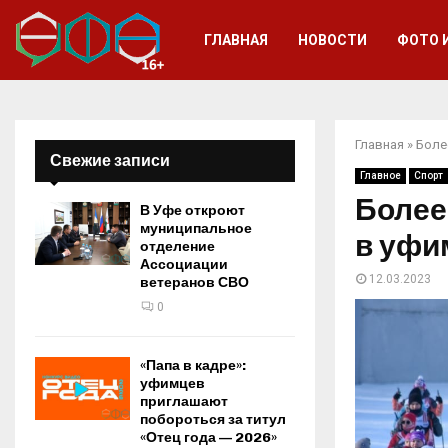
ГЛАВНАЯ
НОВОСТИ
ФОТО 
Главная
»
Боле
Свежие записи
Главное
Спорт
Более
В Уфе откроют
муниципальное
в уфи
отделение
Ассоциации
12.03.2023
ветеранов СВО
0
«Папа в кадре»:
уфимцев
приглашают
побороться за титул
«Отец года — 2026»