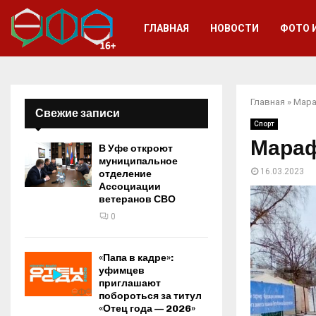
ГЛАВНАЯ
НОВОСТИ
ФОТО 
Главная
»
Мара
Свежие записи
Спорт
Мараф
В Уфе откроют
муниципальное
16.03.2023
отделение
Ассоциации
ветеранов СВО
0
«Папа в кадре»:
уфимцев
приглашают
побороться за титул
«Отец года — 2026»