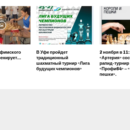
уфимского
В Уфе пройдет
2 ноября в 11:
ренирует…
традиционный
«Артерия» сос
шахматный турнир «Лига
рапид-турнир
будущих чемпионов»
«Профи64» – 
пешки».