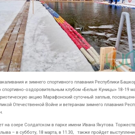
акаливания и зимнего спортивного плавания Республики Башко
о спортивно-оздоровительным клубом «Белые Куницы» 18-19 м
триотическую акцию Марафонский суточный заплыв, посвящен
икой Отечественной Войне и ветеранам зимнего плавания Рес
н.
т на озере Солдатском в парке имени Ивана Якутова. Торжест
лыва – в субботу, 18 марта, в 11.30, также пройдет выступлени