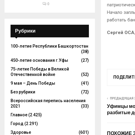
0
патриотическ
Начало заплыв
работать бан
Рубрики
Сергей ОС
100-летие Республики Башкортостан
(38)
450-летие основания г.Уфы
(27)
75-летие Победы в Великой
Отечественной войне
(52)
ПОДЕЛИТ
9 мая – День Победы
(41)
Без рубрики
(72)
ПРЕДЫДУЩАЯ 
Всероссийская перепись населения
Уфимцы мог
2021
(33)
разбитые д
Главное
(2 425)
Город
(2 291)
Здоровье
(601)
ПОХОЖИЕ 