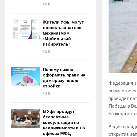
0
Жители Уфы могут
воспользоваться
механизмом
«Мобильный
избиратель»
0
Почему важно
оформить право на
дом сразу после
Федерация з
стройки
совместно с
0
проводит па
Победы в Вел
В Уфе пройдут
Башкортоста
бесплатные
консультации по
Акция пройде
недвижимости в 16
офисах МФЦ
открытие зап