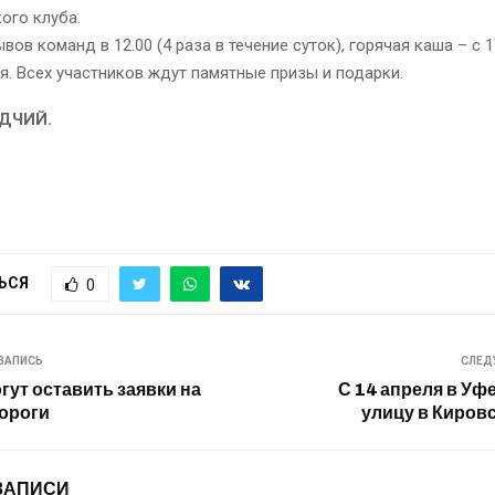
ого клуба.
ов команд в 12.00 (4 раза в течение суток), горячая каша – с 1
я. Всех участников ждут памятные призы и подарки.
АДЧИЙ.
ЬСЯ
0
ЗАПИСЬ
СЛЕД
ут оставить заявки на
С 14 апреля в Уф
ороги
улицу в Киров
ЗАПИСИ