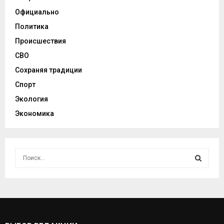
Официально
Политика
Происшествия
СВО
Сохраняя традиции
Спорт
Экология
Экономика
И
с
к
И
а
т
С
ь
:
К