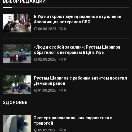
ВЫБОР РЕДАКЦИИ
А
В Уфе откроют муниципальное отделение
Т
Ассоциации ветеранов СВО
06.08.2026
0
Ь
«Люди особой закалки»: Рустам Шарипов
обратился к ветеранам ВДВ в Уфе
02.08.2026
0
Рустам Шарипов с рабочим визитом посетил
Демский район
01.08.2026
0
ЗДОРОВЬЕ
Эксперт рассказала, как справиться с
тревогой
05.02.2026
0