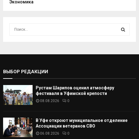
Экономика
И
с
к
И
а
т
С
ь
:
К
ВЫБОР РЕДАКЦИИ
А
Рустам Шарипов оценил атмосферу
Т
фестиваля в Уфимской крепости
08.08.2026
0
Ь
В Уфе откроют муниципальное отделение
Ассоциации ветеранов СВО
06.08.2026
0