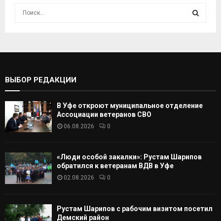
И
с
к
И
а
т
С
ь
:
К
ВЫБОР РЕДАКЦИИ
А
В Уфе откроют муниципальное отделение
Т
Ассоциации ветеранов СВО
06.08.2026
0
Ь
«Люди особой закалки»: Рустам Шарипов
обратился к ветеранам ВДВ в Уфе
02.08.2026
0
Рустам Шарипов с рабочим визитом посетил
Демский район