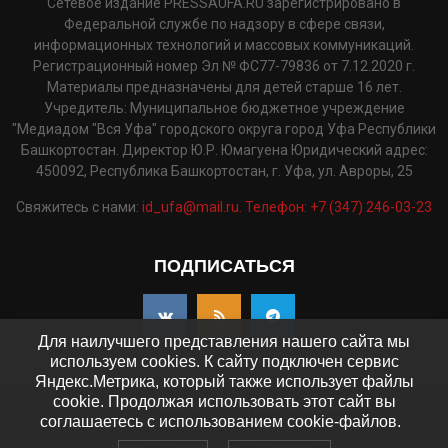
Сетевое издание PRESSAUFA.RU зарегистрировано в
Федеральной службе по надзору в сфере связи,
информационных технологий и массовых коммуникаций.
Регистрационный номер Эл № ФС77-79836 от 7.12.2020 г.
Материалы предназначены для детей старше 16 лет.
Учредитель: Муниципальное бюджетное учреждение
"Медиадом "Вся Уфа" городского округа город Уфа Республики
Башкортостан. Директор Ю.Р. Юмагуена Юридический адрес:
450092, Республика Башкортостан, г. Уфа, ул. Авроры, 25
Свяжитесь с нами:
id_ufa@mail.ru. Телефон: +7 (347) 246-03-23
ПОДПИСАТЬСЯ
Для наилучшего представления нашего сайта мы
используем cookies. К сайту подключен сервис
Яндекс.Метрика, который также использует файлы
cookie. Продолжая использовать этот сайт вы
©2025 - pressaufa.ru. Все права защищены.
соглашаетесь с использованием cookie-файлов.