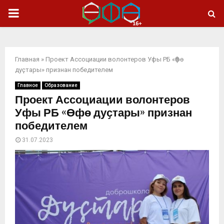
ОСНОВНОЕ
МЕНЮ
Главная
»
Проект Ассоциации волонтеров Уфы РБ «Өфө
дуҫтары» признан победителем
Главное
Образование
Проект Ассоциации волонтеров
Уфы РБ «Өфө дуҫтары» признан
победителем
31.07.2023