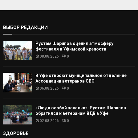
а
т
С
ь
:
К
ВЫБОР РЕДАКЦИИ
А
Рустам Шарипов оценил атмосферу
Т
фестиваля в Уфимской крепости
08.08.2026
0
Ь
В Уфе откроют муниципальное отделение
Ассоциации ветеранов СВО
06.08.2026
0
«Люди особой закалки»: Рустам Шарипов
обратился к ветеранам ВДВ в Уфе
02.08.2026
0
ЗДОРОВЬЕ