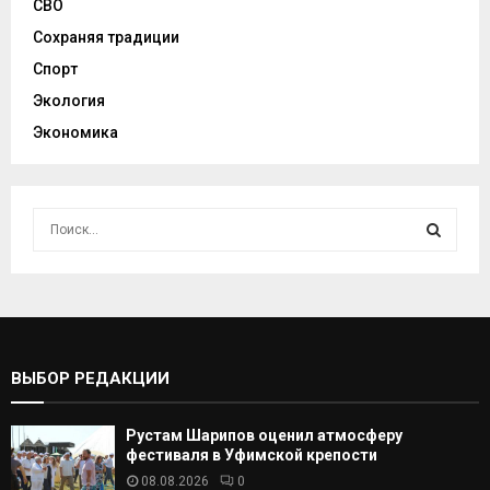
СВО
Сохраняя традиции
Спорт
Экология
Экономика
И
с
к
И
а
т
С
ь
:
К
ВЫБОР РЕДАКЦИИ
А
Рустам Шарипов оценил атмосферу
Т
фестиваля в Уфимской крепости
08.08.2026
0