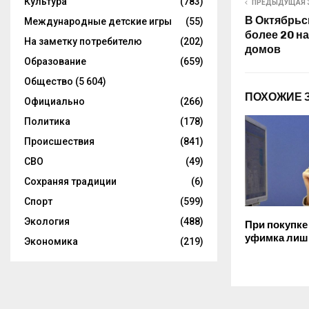
Культура
(783)
ПРЕДЫДУЩАЯ 
В Октябрьс
Международные детские игры
(55)
более 20 н
На заметку потребителю
(202)
домов
Образование
(659)
Общество
(5 604)
ПОХОЖИЕ 
Официально
(266)
Политика
(178)
Происшествия
(841)
СВО
(49)
Сохраняя традиции
(6)
Спорт
(599)
Экология
(488)
При покупке
уфимка лиш
Экономика
(219)