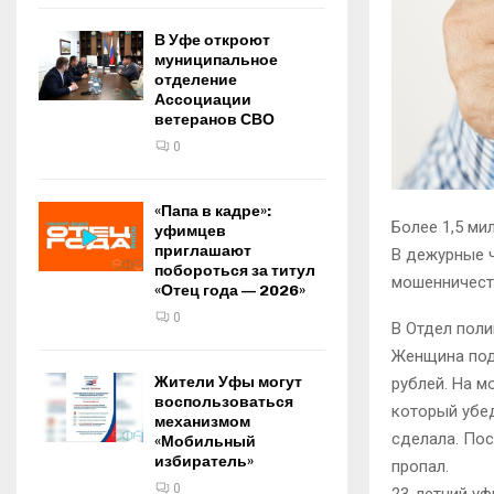
В Уфе откроют
муниципальное
отделение
Ассоциации
ветеранов СВО
0
«Папа в кадре»:
Более 1,5 ми
уфимцев
приглашают
В дежурные ч
побороться за титул
мошенничест
«Отец года — 2026»
0
В Отдел поли
Женщина под
Жители Уфы могут
рублей. На м
воспользоваться
который убед
механизмом
сделала. Пос
«Мобильный
избиратель»
пропал.
0