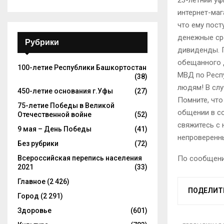
23-летний уф
интернет-маг
что ему пос
денежные ср
Рубрики
дивиденды. 
обещанного д
100-летие Республики Башкортостан
МВД по Респ
(38)
людям! В слу
450-летие основания г.Уфы
(27)
Помните, что
75-летие Победы в Великой
общении в с
Отечественной войне
(52)
свяжитесь с 
9 мая – День Победы
(41)
непроверенн
Без рубрики
(72)
Всероссийская перепись населения
По сообщени
2021
(33)
Главное
(2 426)
ПОДЕЛИТ
Город
(2 291)
Здоровье
(601)