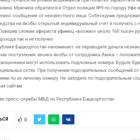
имец попался на уловки мошенников при попытке заработать н
азина. Мужчина обратился в Отдел полиции №9 по городу Уфе и
тупило сообщение от неизвестного лица. Собеседник предложи
едства на якобы открытый индивидуальный счет и получать с 
Поверив словам афериста уфимец «вложил» около 160 тысяч ру
охода так и не получил.
ублике Башкортостан напоминает: не переводите деньги незна
чае поступления звонка якобы от сотрудника банка – положите
 мошенники могут использовать подложные номера. Будьте бд
оциальных сетях. При получении подозрительных сообщений от
ними по их личному номеру. Не заходите по подозрительным сс
ым сайтам.
ю пресс-службы МВД по Республике Башкортостан.
ЬСЯ
0