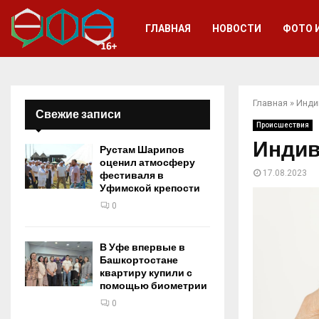
ГЛАВНАЯ
НОВОСТИ
ФОТО 
Главная
»
Инди
Свежие записи
Происшествия
Индив
Рустам Шарипов
оценил атмосферу
17.08.2023
фестиваля в
Уфимской крепости
0
В Уфе впервые в
Башкортостане
квартиру купили с
помощью биометрии
0