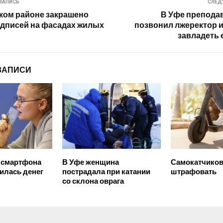
ЗАПИСЬ
СЛЕД
ком районе закрашено
В Уфе препода
адписей на фасадах жилых
позвонил лжеректор 
завладеть 
ЗАПИСИ
 смартфона
В Уфе женщина
Самокатчиков
илась денег
пострадала при катании
штрафовать
со склона оврага