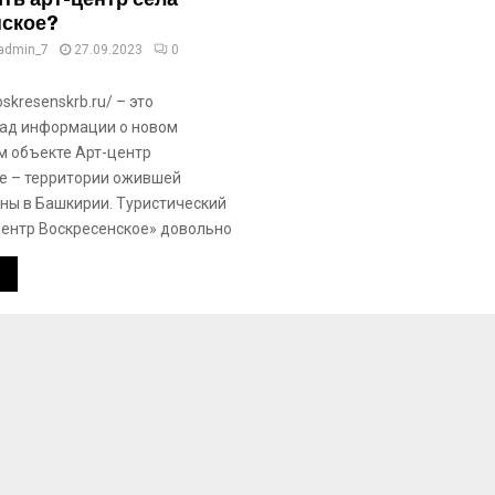
нское?
admin_7
27.09.2023
0
oskresenskrb.ru/ – это
ад информации о новом
м объекте Арт-центр
е – территории ожившей
ины в Башкирии. Туристический
центр Воскресенское» довольно