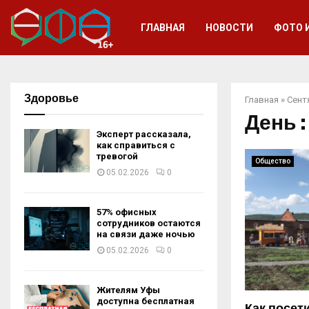
ГЛАВНАЯ
НОВОСТИ
ФОТО 
Здоровье
Главная
»
Сент
День :
Эксперт рассказала,
как справиться с
тревогой
Общество
05.02.2026
0
57% офисных
сотрудников остаются
на связи даже ночью
05.02.2026
0
Жителям Уфы
доступна бесплатная
Как посет