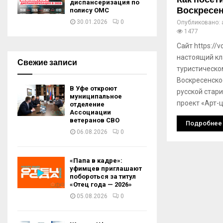
диспансеризация по
Воскресе
полису ОМС
30.01.2026
0
Опубликовано:
1477
Сайт https://v
настоящий кл
Свежие записи
туристическо
Воскресенско
В Уфе откроют
русской стар
муниципальное
проект «Арт-
отделение
Ассоциации
ветеранов СВО
Подробнее
06.08.2026
0
«Папа в кадре»:
уфимцев приглашают
побороться за титул
«Отец года — 2026»
05.08.2026
0