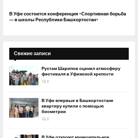
В Уфе состоится конференция «Спортивная борьба
— в школы Республики Башкортостан»
Свежие записи
Рустам Шарипов оценил атмосферу
фестиваля в Уфимской крепости
0
В Уфе впервые в Башкортостане
квартиру купили с помощью
биометрии
0
В Уфе откроют муниципальное