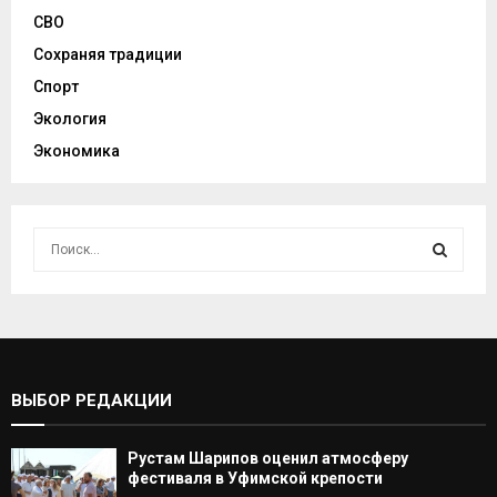
СВО
Сохраняя традиции
Спорт
Экология
Экономика
И
с
к
И
а
т
С
ь
:
К
ВЫБОР РЕДАКЦИИ
А
Рустам Шарипов оценил атмосферу
Т
фестиваля в Уфимской крепости