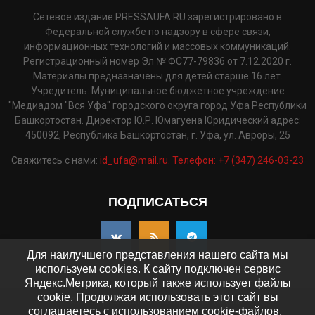
Сетевое издание PRESSAUFA.RU зарегистрировано в
Федеральной службе по надзору в сфере связи,
информационных технологий и массовых коммуникаций.
Регистрационный номер Эл № ФС77-79836 от 7.12.2020 г.
Материалы предназначены для детей старше 16 лет.
Учредитель: Муниципальное бюджетное учреждение
"Медиадом "Вся Уфа" городского округа город Уфа Республики
Башкортостан. Директор Ю.Р. Юмагуена Юридический адрес:
450092, Республика Башкортостан, г. Уфа, ул. Авроры, 25
Свяжитесь с нами:
id_ufa@mail.ru. Телефон: +7 (347) 246-03-23
ПОДПИСАТЬСЯ
Для наилучшего представления нашего сайта мы
используем cookies. К сайту подключен сервис
Яндекс.Метрика, который также использует файлы
cookie. Продолжая использовать этот сайт вы
©2025 - pressaufa.ru. Все права защищены.
соглашаетесь с использованием cookie-файлов.