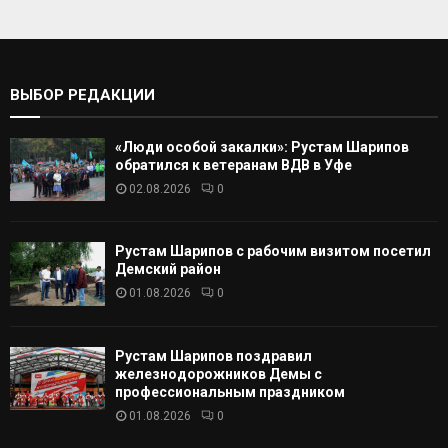
а
т
С
ь
:
К
ВЫБОР РЕДАКЦИИ
А
«Люди особой закалки»: Рустам Шарипов
Т
обратился к ветеранам ВДВ в Уфе
02.08.2026
0
Ь
Рустам Шарипов с рабочим визитом посетил
Демский район
01.08.2026
0
Рустам Шарипов поздравил
железнодорожников Демы с
профессиональным праздником
01.08.2026
0