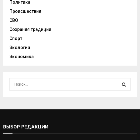
Политика
Происшествия
СВО
Сохраняя традиции
Спорт
Экология
Экономика
И
с
к
И
а
т
С
ь
:
К
ВЫБОР РЕДАКЦИИ
А