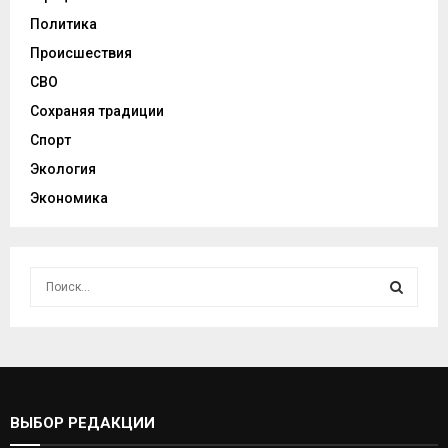
Политика
Происшествия
СВО
Сохраняя традиции
Спорт
Экология
Экономика
И
с
к
И
а
т
С
ь
:
К
ВЫБОР РЕДАКЦИИ
А