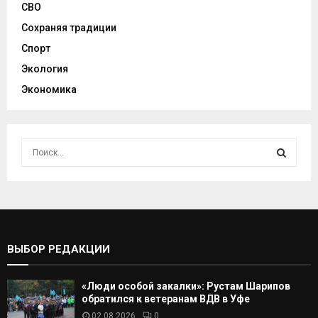
СВО
Сохраняя традиции
Спорт
Экология
Экономика
И
с
к
И
а
т
С
ь
:
К
ВЫБОР РЕДАКЦИИ
А
«Люди особой закалки»: Рустам Шарипов
Т
обратился к ветеранам ВДВ в Уфе
02.08.2026
0