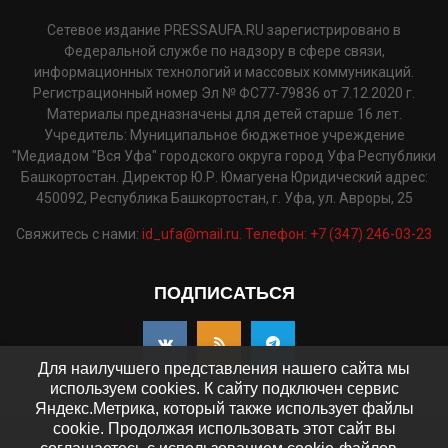
Сетевое издание PRESSAUFA.RU зарегистрировано в
Федеральной службе по надзору в сфере связи,
информационных технологий и массовых коммуникаций.
Регистрационный номер Эл № ФС77-79836 от 7.12.2020 г.
Материалы предназначены для детей старше 16 лет.
Учредитель: Муниципальное бюджетное учреждение
"Медиадом "Вся Уфа" городского округа город Уфа Республики
Башкортостан. Директор Ю.Р. Юмагуена Юридический адрес:
450092, Республика Башкортостан, г. Уфа, ул. Авроры, 25
Свяжитесь с нами:
id_ufa@mail.ru. Телефон: +7 (347) 246-03-23
ПОДПИСАТЬСЯ
Для наилучшего представления нашего сайта мы
используем cookies. К сайту подключен сервис
Яндекс.Метрика, который также использует файлы
cookie. Продолжая использовать этот сайт вы
©2025 - pressaufa.ru. Все права защищены.