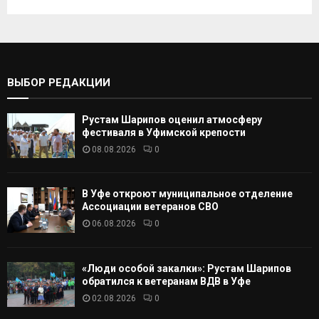
к
И
а
т
С
ь
:
К
ВЫБОР РЕДАКЦИИ
А
Рустам Шарипов оценил атмосферу
Т
фестиваля в Уфимской крепости
08.08.2026
0
Ь
В Уфе откроют муниципальное отделение
Ассоциации ветеранов СВО
06.08.2026
0
«Люди особой закалки»: Рустам Шарипов
обратился к ветеранам ВДВ в Уфе
02.08.2026
0