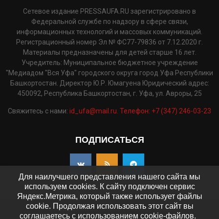
Сетевое издание PRESSAUFA.RU зарегистрировано в
Федеральной службе по надзору в сфере связи,
информационных технологий и массовых коммуникаций.
Регистрационный номер Эл № ФС77-79836 от 7.12.2020 г.
Материалы предназначены для детей старше 16 лет.
Учредитель: Муниципальное бюджетное учреждение
"Медиадом "Вся Уфа" городского округа город Уфа Республики
Башкортостан. Директор Ю.Р. Юмагуена Юридический адрес:
450092, Республика Башкортостан, г. Уфа, ул. Авроры, 25
Свяжитесь с нами:
id_ufa@mail.ru. Телефон: +7 (347) 246-03-23
ПОДПИСАТЬСЯ
Для наилучшего представления нашего сайта мы
используем cookies. К сайту подключен сервис
Яндекс.Метрика, который также использует файлы
cookie. Продолжая использовать этот сайт вы
©2025 - pressaufa.ru. Все права защищены.
соглашаетесь с использованием cookie-файлов.