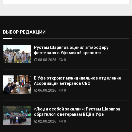
к
И
а
т
С
ь
:
К
ВЫБОР РЕДАКЦИИ
А
Рустам Шарипов оценил атмосферу
Т
фестиваля в Уфимской крепости
08.08.2026
0
Ь
В Уфе откроют муниципальное отделение
Ассоциации ветеранов СВО
06.08.2026
0
«Люди особой закалки»: Рустам Шарипов
обратился к ветеранам ВДВ в Уфе
02.08.2026
0