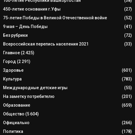
100-летие Республики Башкортостан
(38)
450-летие основания г.Уфы
(27)
75-летие Победы в Великой Отечественной войне
(52)
9 мая – День Победы
(41)
Без рубрики
(72)
Всероссийская перепись населения 2021
(33)
Главное
(2 425)
Город
(2 291)
Здоровье
(601)
Культура
(783)
Международные детские игры
(55)
На заметку потребителю
(201)
Образование
(659)
Общество
(5 604)
Официально
(266)
Политика
(178)