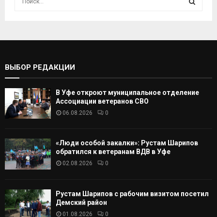
с
к
И
а
т
С
ь
:
К
ВЫБОР РЕДАКЦИИ
А
В Уфе откроют муниципальное отделение
Т
Ассоциации ветеранов СВО
06.08.2026
0
Ь
«Люди особой закалки»: Рустам Шарипов
обратился к ветеранам ВДВ в Уфе
02.08.2026
0
Рустам Шарипов с рабочим визитом посетил
Демский район
01.08.2026
0