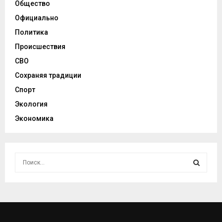
Общество
Официально
Политика
Происшествия
СВО
Сохраняя традиции
Спорт
Экология
Экономика
И
с
к
И
а
т
С
ь
:
К