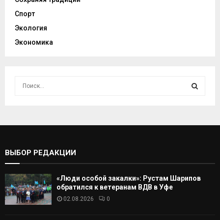
Спорт
Экология
Экономика
И
с
к
И
а
т
С
ь
:
К
ВЫБОР РЕДАКЦИИ
А
«Люди особой закалки»: Рустам Шарипов
Т
обратился к ветеранам ВДВ в Уфе
02.08.2026
0
Ь