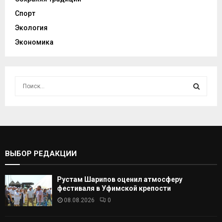
Спорт
Экология
Экономика
И
с
к
И
а
т
С
ь
:
К
ВЫБОР РЕДАКЦИИ
А
Рустам Шарипов оценил атмосферу
Т
фестиваля в Уфимской крепости
08.08.2026
0
Ь