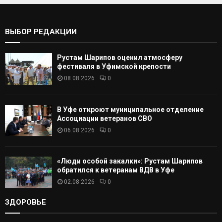
т
С
ь
:
К
ВЫБОР РЕДАКЦИИ
А
Рустам Шарипов оценил атмосферу
Т
фестиваля в Уфимской крепости
08.08.2026
0
Ь
В Уфе откроют муниципальное отделение
Ассоциации ветеранов СВО
06.08.2026
0
«Люди особой закалки»: Рустам Шарипов
обратился к ветеранам ВДВ в Уфе
02.08.2026
0
ЗДОРОВЬЕ