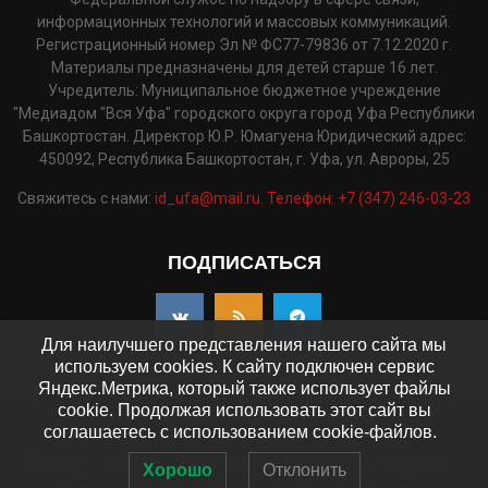
информационных технологий и массовых коммуникаций.
Регистрационный номер Эл № ФС77-79836 от 7.12.2020 г.
Материалы предназначены для детей старше 16 лет.
Учредитель: Муниципальное бюджетное учреждение
"Медиадом "Вся Уфа" городского округа город Уфа Республики
Башкортостан. Директор Ю.Р. Юмагуена Юридический адрес:
450092, Республика Башкортостан, г. Уфа, ул. Авроры, 25
Свяжитесь с нами:
id_ufa@mail.ru. Телефон: +7 (347) 246-03-23
ПОДПИСАТЬСЯ
Для наилучшего представления нашего сайта мы
используем cookies. К сайту подключен сервис
Яндекс.Метрика, который также использует файлы
cookie. Продолжая использовать этот сайт вы
©2025 - pressaufa.ru. Все права защищены.
соглашаетесь с использованием cookie-файлов.
Главная
Новости
Фото и видео
Контакты
О компании
Хорошо
Отклонить