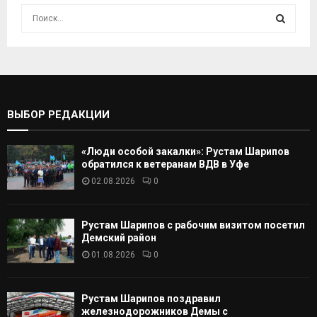
И
с
к
И
а
т
С
ь
:
К
ВЫБОР РЕДАКЦИИ
А
«Люди особой закалки»: Рустам Шарипов
Т
обратился к ветеранам ВДВ в Уфе
02.08.2026
0
Ь
Рустам Шарипов с рабочим визитом посетил
Демский район
01.08.2026
0
Рустам Шарипов поздравил
железнодорожников Демы с