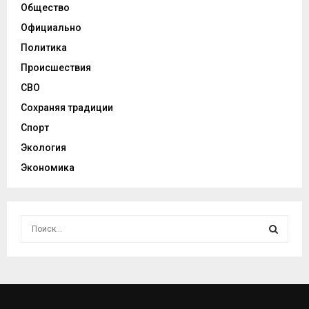
Общество
Официально
Политика
Происшествия
СВО
Сохраняя традиции
Спорт
Экология
Экономика
И
с
к
И
а
т
С
ь
: