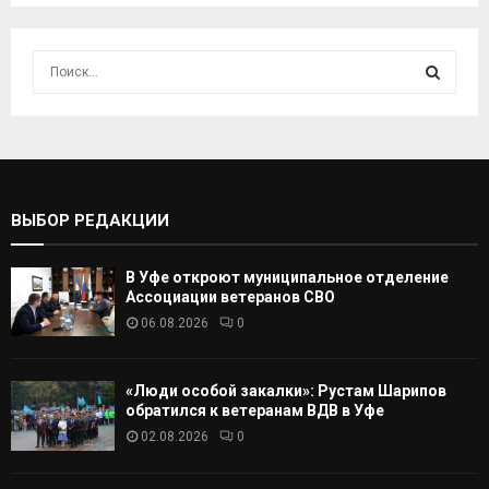
И
с
к
И
а
т
С
ь
:
К
ВЫБОР РЕДАКЦИИ
А
В Уфе откроют муниципальное отделение
Т
Ассоциации ветеранов СВО
06.08.2026
0
Ь
«Люди особой закалки»: Рустам Шарипов
обратился к ветеранам ВДВ в Уфе
02.08.2026
0