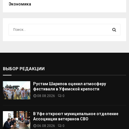
Экономика
И
с
к
И
а
т
С
ь
:
К
ВЫБОР РЕДАКЦИИ
А
Рустам Шарипов оценил атмосферу
Т
фестиваля в Уфимской крепости
08.08.2026
0
Ь
В Уфе откроют муниципальное отделение
Ассоциации ветеранов СВО
06.08.2026
0