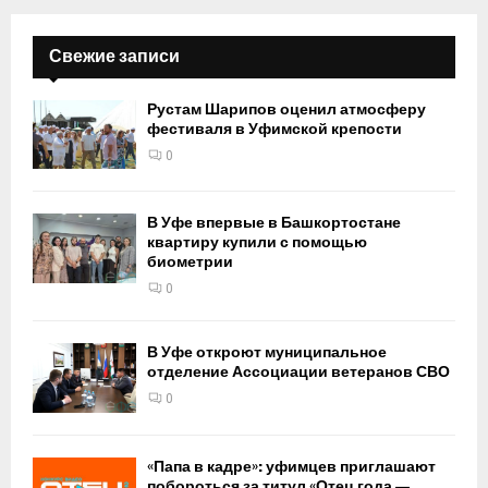
Свежие записи
Рустам Шарипов оценил атмосферу
фестиваля в Уфимской крепости
0
В Уфе впервые в Башкортостане
квартиру купили с помощью
биометрии
0
В Уфе откроют муниципальное
отделение Ассоциации ветеранов СВО
0
«Папа в кадре»: уфимцев приглашают
побороться за титул «Отец года —