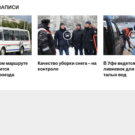
ЗАПИСИ
ом маршруте
Качество уборки снега – на
В Уфе ведется
ится
контроле
ливневок для
роезда
талых вод