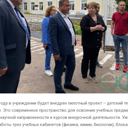
оду в учреждении будет внедрен пилотный проект – детский т
». Это современное пространство для освоения учебных предм
научной направленности и курсов внеурочной деятельности. Уж
боты трех учебных кабинетов (физики, химии, биологии), блок