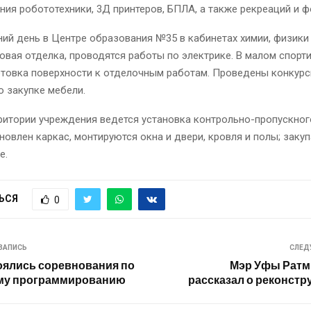
ия робототехники, 3Д принтеров, БПЛА, а также рекреаций и ф
ий день в Центре образования №35 в кабинетах химии, физики
овая отделка, проводятся работы по электрике. В малом спорт
отовка поверхности к отделочным работам. Проведены конкур
 закупке мебели.
ритории учреждения ведется установка контрольно-пропускного
новлен каркас, монтируются окна и двери, кровля и полы; закуп
е.
ЬСЯ
0
ЗАПИСЬ
СЛЕД
оялись соревнования по
Мэр Уфы Ратм
му программированию
рассказал о реконстр