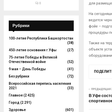
для размещен
0
На сегодняшн
ведется черн
Рубрики
фойе – подг
процедуры по
100-летие Республики Башкортостан
(38)
Также на тер
объекте уста
450-летие основания г.Уфы
(27)
оборудовани
75-летие Победы в Великой
Отечественной войне
(52)
9 мая – День Победы
(41)
ПОДЕЛИТ
Без рубрики
(72)
Всероссийская перепись населения
2021
(33)
ПРЕДЫДУЩАЯ 
Главное
(2 425)
В Уфе сост
спортивно
Город
(2 291)
Здоровье
(601)