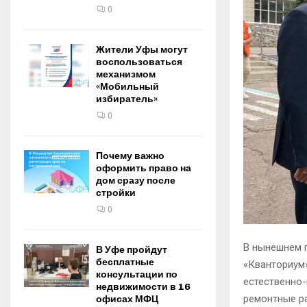
0
Жители Уфы могут
воспользоваться
механизмом
«Мобильный
избиратель»
0
Почему важно
оформить право на
дом сразу после
стройки
0
В нынешнем г
В Уфе пройдут
бесплатные
«Кванториум
консультации по
естественно-
недвижимости в 16
ремонтные ра
офисах МФЦ