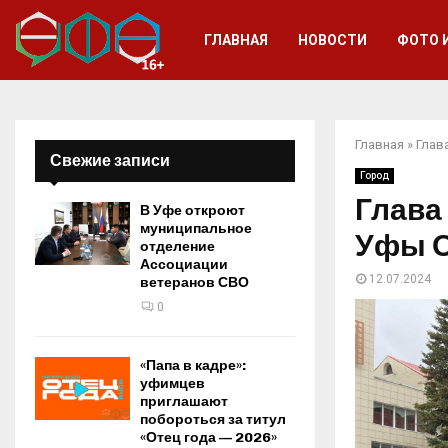
ГЛАВНАЯ
НОВОСТИ
ФОТО 
Главная
»
Глав
Свежие записи
Город
Глава
В Уфе откроют
муниципальное
Уфы О
отделение
Ассоциации
12.07.2024
ветеранов СВО
0
«Папа в кадре»:
уфимцев
приглашают
побороться за титул
«Отец года — 2026»