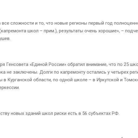
 все сложности и то, что новые регионы первый год полноценн
(капремонта школ – прим.), результаты очень хорошие», – подч
ушев.
ря Генсовета «Единой России» обратил внимание, что по 25 шк
ка не заключены. Долги по капремонту остались у четырех рег
 в Курганской области, по одной школе – в Иркутской и Томск
еркессии.
ству новых зданий школ риски есть в 56 субъектах РФ.