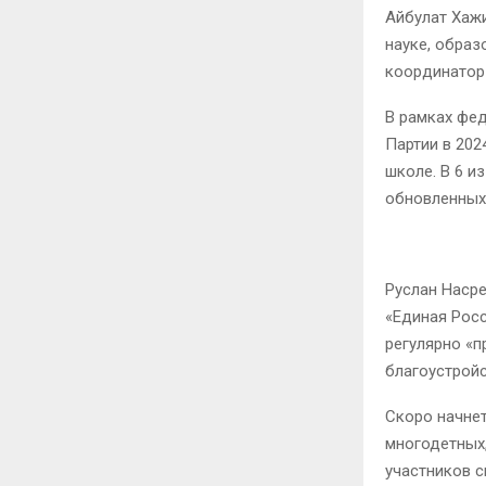
Айбулат Хажи
науке, образ
координатор 
В рамках фе
Партии в 202
школе. В 6 и
обновленных 
Руслан Насре
«Единая Росс
регулярно «п
благоустройс
Скоро начнет
многодетных
участников с