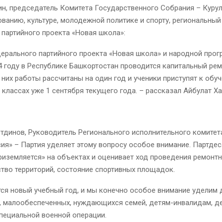
н, председатель Комитета Государственного Собрания – Курул
ованию, культуре, молодежной политике и спорту, региональный
партийного проекта «Новая школа»:
дерального партийного проекта «Новая школа» и народной про
4 году в Республике Башкортостан проводится капитальный рем
з них работы рассчитаны на один год и ученики приступят к обу
классах уже 1 сентября текущего года. – рассказал Айбулат Ха
тдинов, Руководитель Регионального исполнительного комитет
ия» – Партия уделяет этому вопросу особое внимание. Партдес
риземляется» на объектах и оценивает ход проведения ремонтн
тво территорий, состояние спортивных площадок.
ся новый учебный год, и мы конечно особое внимание уделим 
, малообеспеченных, нуждающихся семей, детям-инвалидам, д
пециальной военной операции.