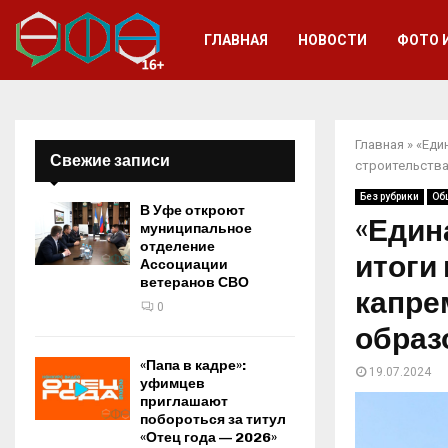
ГЛАВНАЯ
НОВОСТИ
ФОТО 
Главная
»
«Еди
Свежие записи
строительства
Без рубрики
Об
В Уфе откроют
«Един
муниципальное
отделение
итоги
Ассоциации
ветеранов СВО
капре
0
образ
«Папа в кадре»:
19.07.2024
уфимцев
приглашают
побороться за титул
«Отец года — 2026»