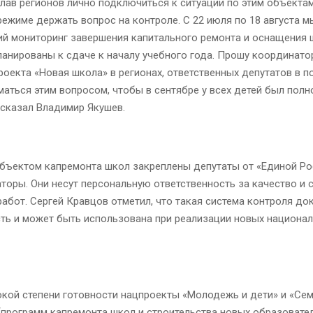
лав регионов лично подключиться к ситуации по этим объектам
ежиме держать вопрос на контроле. С 22 июля по 18 августа 
ий мониторинг завершения капитального ремонта и оснащения 
анированы к сдаче к началу учебного года. Прошу координато
роекта «Новая школа» в регионах, ответственных депутатов в 
аться этим вопросом, чтобы в сентябре у всех детей был пол
 сказал Владимир Якушев.
бъектом капремонта школ закреплены депутаты от «Единой Ро
аторы. Они несут персональную ответственность за качество и 
абот. Сергей Кравцов отметил, что такая система контроля до
ть и может быть использована при реализации новых национа
окой степени готовности нацпроекты «Молодежь и дети» и «Сем
(программ капремонта школ и строительства новых образовате