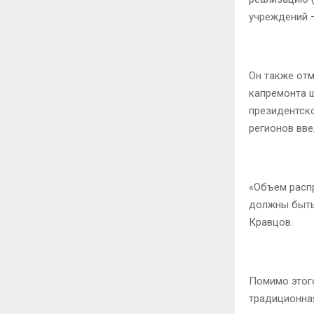
учреждений –
Он также от
капремонта ш
президентско
регионов вв
«Объем расп
должны быть 
Кравцов.
Помимо этог
традиционная