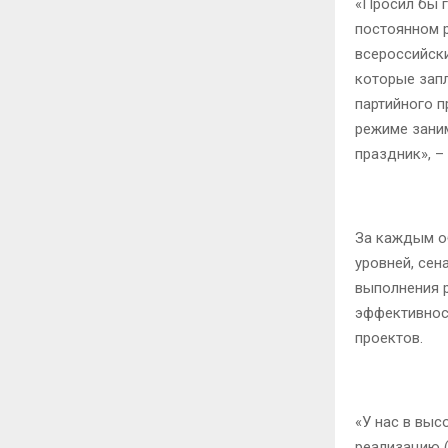
«Просил бы г
постоянном р
всероссийск
которые запл
партийного п
режиме заним
праздник», –
За каждым о
уровней, сен
выполнения р
эффективнос
проектов.
«У нас в выс
реализацию 