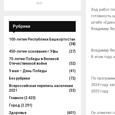
0
Ход работ по
готовность ш
штабе «Едино
Рубрики
Владимир Яку
100-летие Республики Башкортостан
(38)
Владимир Яку
450-летие основания г.Уфы
(27)
В этом году 
75-летие Победы в Великой
Отечественной войне
(52)
9 мая – День Победы
(41)
По программ
Без рубрики
(72)
2024 году за
Всероссийская перепись населения
2021
(33)
2025 году.
Главное
(2 425)
Город
(2 291)
Он отметил т
Здоровье
(601)