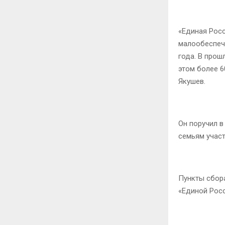
«Единая Рос
малообеспече
года. В прош
этом более 6
Якушев.
Он поручил в
семьям учас
Пункты сбор
«Единой Рос