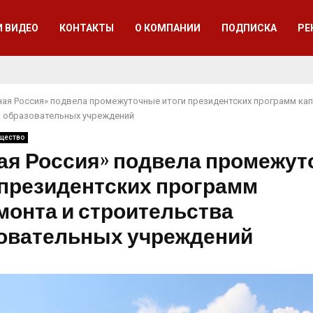
И ВИДЕО
КОНТАКТЫ
О КОМПАНИИ
ПОДПИСКА
РЕ
ная Россия» подвела промежуточные итоги президентских программ ка
 образовательных учреждений
щество
ая Россия» подвела промежу
 президентских программ
монта и строительства
овательных учреждений