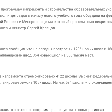
 программам капремонта и строительства образовательных уч
кол и детсадов к началу нового учебного года обсудили на ф
й России» и Минпросвещения, который провели врио секретар
шев и министр Сергей Кравцов.
шев сообщил, что на сегодня построены 1236 новых школ и 16
запланирован ввод 364 новых школ на 300 тысяч мест.
е капремонта отремонтировано 4122 школы. За счёт федеральн
планирован ремонт 1057 школ. Из них 534 школы – с окончанием
акже, что активно программа реализуется в новых регионах.