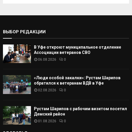
к
И
а
т
С
ь
:
К
ВЫБОР РЕДАКЦИИ
А
В Уфе откроют муниципальное отделение
Т
Ассоциации ветеранов СВО
06.08.2026
0
Ь
«Люди особой закалки»: Рустам Шарипов
обратился к ветеранам ВДВ в Уфе
02.08.2026
0
Рустам Шарипов с рабочим визитом посетил
Демский район
01.08.2026
0