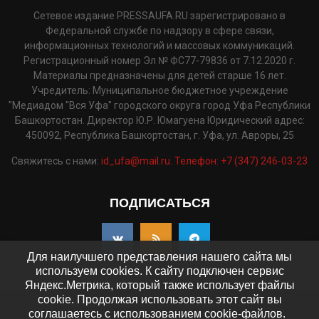
Сетевое издание PRESSAUFA.RU зарегистрировано в
Федеральной службе по надзору в сфере связи,
информационных технологий и массовых коммуникаций.
Регистрационный номер Эл № ФС77-79836 от 7.12.2020 г.
Материалы предназначены для детей старше 16 лет.
Учредитель: Муниципальное бюджетное учреждение
"Медиадом "Вся Уфа" городского округа город Уфа Республики
Башкортостан. Директор Ю.Р. Юмагуена Юридический адрес:
450092, Республика Башкортостан, г. Уфа, ул. Авроры, 25
Свяжитесь с нами:
id_ufa@mail.ru. Телефон: +7 (347) 246-03-23
ПОДПИСАТЬСЯ
Для наилучшего представления нашего сайта мы
используем cookies. К сайту подключен сервис
Яндекс.Метрика, который также использует файлы
cookie. Продолжая использовать этот сайт вы
©2025 - pressaufa.ru. Все права защищены.
соглашаетесь с использованием cookie-файлов.