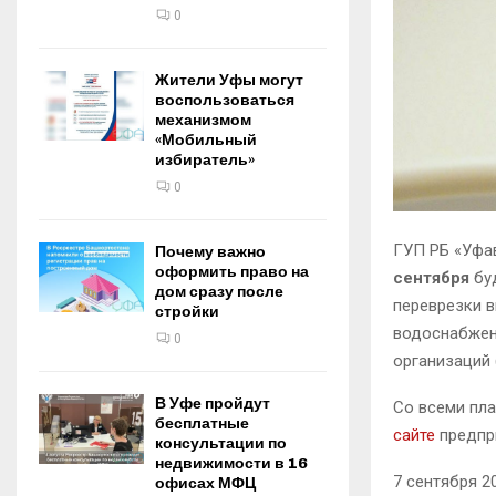
0
Жители Уфы могут
воспользоваться
механизмом
«Мобильный
избиратель»
0
ГУП РБ «Уфа
Почему важно
оформить право на
сентября
буд
дом сразу после
переврезки в
стройки
водоснабжени
0
организаций 
В Уфе пройдут
Со всеми пл
бесплатные
сайте
предпр
консультации по
недвижимости в 16
7 сентября 2
офисах МФЦ