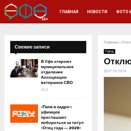
ГЛАВНАЯ
НОВОСТИ
ФОТО 
Главная
»
Откл
Свежие записи
Город
Отклю
В Уфе откроют
муниципальное
07.09.2024
отделение
Ассоциации
ветеранов СВО
0
«Папа в кадре»:
уфимцев
приглашают
побороться за титул
«Отец года — 2026»