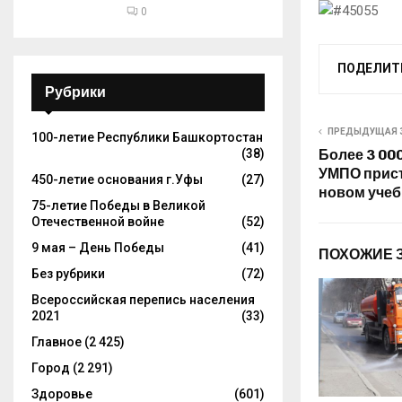
0
ПОДЕЛИТ
Рубрики
ПРЕДЫДУЩАЯ 
100-летие Республики Башкортостан
Более 3 00
(38)
УМПО прист
450-летие основания г.Уфы
(27)
новом учеб
75-летие Победы в Великой
Отечественной войне
(52)
9 мая – День Победы
(41)
ПОХОЖИЕ 
Без рубрики
(72)
Всероссийская перепись населения
2021
(33)
Главное
(2 425)
Город
(2 291)
Здоровье
(601)