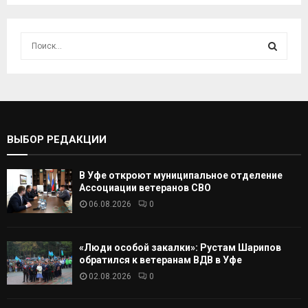
И
с
к
И
а
т
С
ь
:
К
ВЫБОР РЕДАКЦИИ
А
В Уфе откроют муниципальное отделение
Т
Ассоциации ветеранов СВО
06.08.2026
0
Ь
«Люди особой закалки»: Рустам Шарипов
обратился к ветеранам ВДВ в Уфе
02.08.2026
0