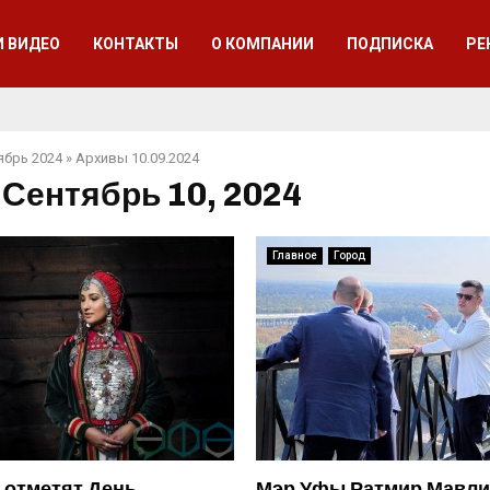
И ВИДЕО
КОНТАКТЫ
О КОМПАНИИ
ПОДПИСКА
РЕ
ябрь 2024
»
Архивы 10.09.2024
 Сентябрь 10, 2024
Главное
Город
 отметят День
Мэр Уфы Ратмир Мавли