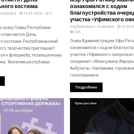
ьного костюма
ознакомился с ходом
благоустройства очере
moderator
10.09.2024
0
участка «Уфимского ож
Опубликовано:
moderator
10.09.
о указу Главы Республики
535
 отмечается День
Глава Администрации Уфы Рат
о костюма. Республиканский
ознакомился с ходом благоустр
ого творчества приглашает
участка «Уфимского ожерелья»
ся к флешмобу, посвященному
соединяет «Жемчужину Авроры
ику. Жителям республики
Акбузата». Напомним, горожане
голосования в
Подробнее
Происшествия