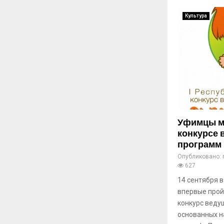
Культура
Уфимцы мо
конкурсе 
программ
Опубликовано:
627
14 сентября 
впервые прой
конкурс веду
основанных н