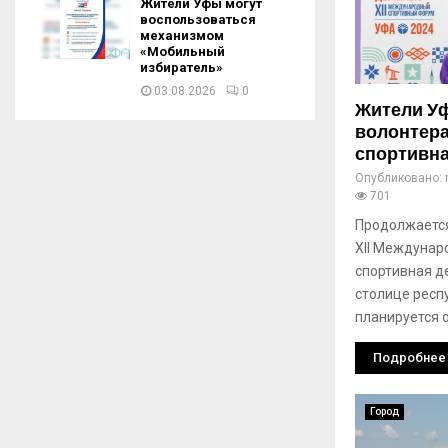
Жители Уфы могут
воспользоваться
механизмом
«Мобильный
избиратель»
03.08.2026
0
Жители Уф
волонтера
спортивна
Опубликовано:
701
Продолжается
XII Междунар
спортивная д
столице респу
планируется 
Подробнее
Город