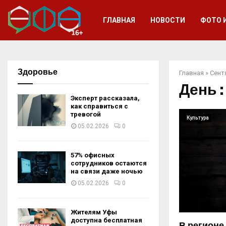
ГЛАВНАЯ
НОВОСТИ
ФОТО 
Здоровье
Главная
»
Сент
День :
Эксперт рассказала,
как справиться с
тревогой
Культура
05.02.2026
0
57% офисных
сотрудников остаются
на связи даже ночью
05.02.2026
0
Жителям Уфы
доступна бесплатная
В регионе