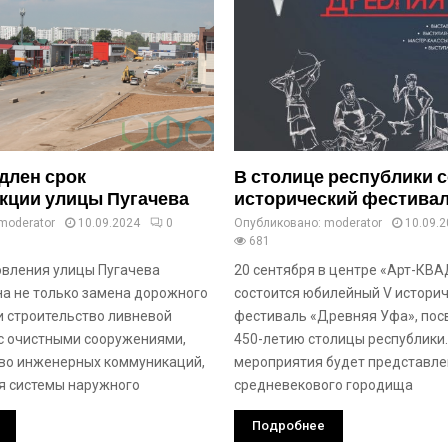
длен срок
В столице республики 
кции улицы Пугачева
исторический фестива
moderator
10.09.2024
0
Опубликовано:
moderator
10.09.
681
овления улицы Пугачева
20 сентября в центре «Арт-КВ
а не только замена дорожного
состоится юбилейный V истори
 и строительство ливневой
фестиваль «Древняя Уфа», по
с очистными сооружениями,
450-летию столицы республики.
во инженерных коммуникаций,
мероприятия будет представлен
я системы наружного
средневекового городища
Подробнее