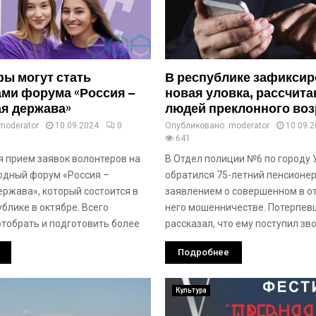
ы могут стать
В республике зафикси
ми форума «Россия –
новая уловка, рассчита
я держава»
людей преклонного воз
moderator
10.09.2024
0
Опубликовано:
moderator
10.09.
641
 прием заявок волонтеров на
В Отдел полиции №6 по городу
одный форум «Россия –
обратился 75-летний пенсионер
ержава», который состоится в
заявлением о совершенном в о
блике в октябре. Всего
него мошенничестве. Потерпев
отобрать и подготовить более
рассказал, что ему поступил зв
Подробнее
Культура