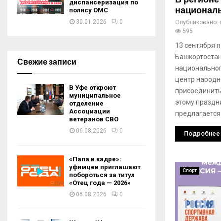
диспансеризация по
национал
полису ОМС
30.01.2026
0
Опубликовано:
595
13 сентября п
Башкортостан
Свежие записи
национальног
центр народн
В Уфе откроют
присоединить
муниципальное
этому праздн
отделение
Ассоциации
предлагается
ветеранов СВО
06.08.2026
0
Подробнее
«Папа в кадре»:
уфимцев приглашают
Спорт
побороться за титул
«Отец года — 2026»
05.08.2026
0