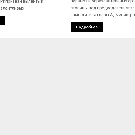
первых» в образовательных ор
ект призван выявить и
столицы под председательств
талантливых
заместителя главы Администр
Подробнее