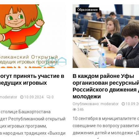
Образование
гут принять участие в
В каждом районе Уфы
ведущих игровых
организован ресурсный
Российского движения 
молодежи
moderator
10.09.2024
0
Опубликовано:
moderator
10.09.
346
в столице Башкортостана
10 сентября в муниципалитете 
дет Республиканский открытый
совещание по вопросу развития
щих игровых программ,
движения детей и молодежи «
а народных традициях «Выходи