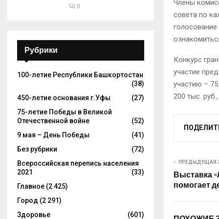
Члены комис
0
совета по ка
голосование 
ознакомиться
Рубрики
Конкурс гран
участие пред
100-летие Республики Башкортостан
(38)
участию – 75
200 тыс. руб
450-летие основания г.Уфы
(27)
75-летие Победы в Великой
Отечественной войне
(52)
ПОДЕЛИТ
9 мая – День Победы
(41)
Без рубрики
(72)
Всероссийская перепись населения
ПРЕДЫДУЩАЯ 
2021
(33)
Выставка «
помогает д
Главное
(2 425)
Город
(2 291)
Здоровье
(601)
ПОХОЖИЕ 