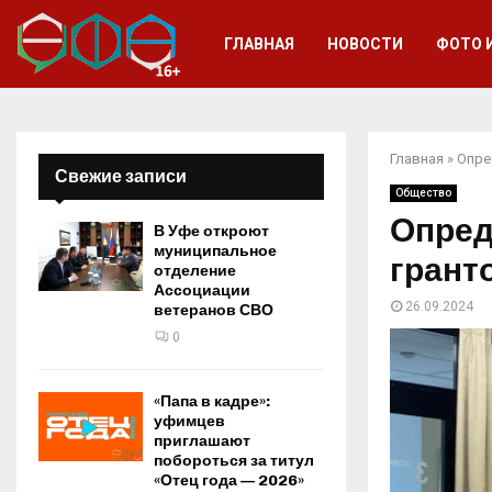
ГЛАВНАЯ
НОВОСТИ
ФОТО 
Главная
»
Опре
Свежие записи
Общество
Опред
В Уфе откроют
муниципальное
грант
отделение
Ассоциации
26.09.2024
ветеранов СВО
0
«Папа в кадре»:
уфимцев
приглашают
побороться за титул
«Отец года — 2026»