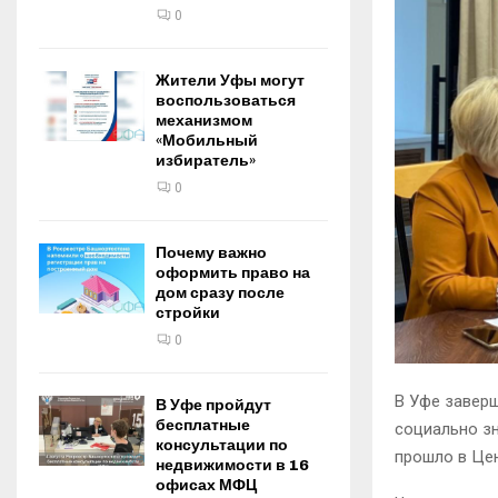
0
Жители Уфы могут
воспользоваться
механизмом
«Мобильный
избиратель»
0
Почему важно
оформить право на
дом сразу после
стройки
0
В Уфе завер
В Уфе пройдут
бесплатные
социально зн
консультации по
прошло в Цен
недвижимости в 16
офисах МФЦ