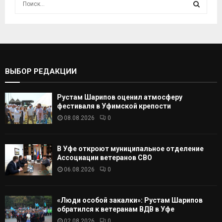
с
к
И
а
т
С
ь
:
К
ВЫБОР РЕДАКЦИИ
А
Рустам Шарипов оценил атмосферу
Т
фестиваля в Уфимской крепости
08.08.2026
0
Ь
В Уфе откроют муниципальное отделение
Ассоциации ветеранов СВО
06.08.2026
0
«Люди особой закалки»: Рустам Шарипов
обратился к ветеранам ВДВ в Уфе
02.08.2026
0