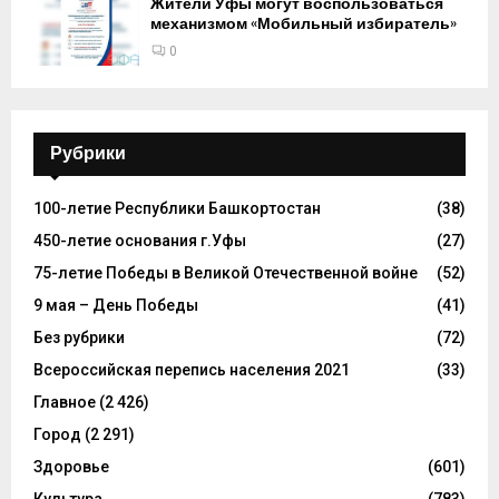
Жители Уфы могут воспользоваться
механизмом «Мобильный избиратель»
0
Рубрики
100-летие Республики Башкортостан
(38)
450-летие основания г.Уфы
(27)
75-летие Победы в Великой Отечественной войне
(52)
9 мая – День Победы
(41)
Без рубрики
(72)
Всероссийская перепись населения 2021
(33)
Главное
(2 426)
Город
(2 291)
Здоровье
(601)
Культура
(783)