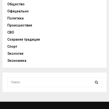
Общество
Официально
Политика
Происшествия
СВО
Сохраняя традиции
Спорт
Экология
Экономика
И
с
к
И
а
т
С
ь