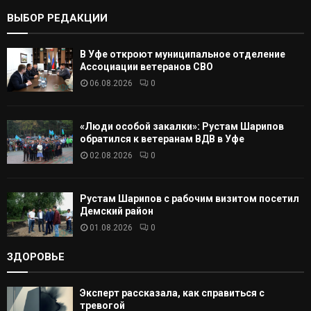
:
К
ВЫБОР РЕДАКЦИИ
А
В Уфе откроют муниципальное отделение
Т
Ассоциации ветеранов СВО
06.08.2026
0
Ь
«Люди особой закалки»: Рустам Шарипов
обратился к ветеранам ВДВ в Уфе
02.08.2026
0
Рустам Шарипов с рабочим визитом посетил
Демский район
01.08.2026
0
ЗДОРОВЬЕ
Эксперт рассказала, как справиться с
тревогой