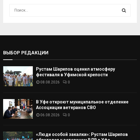
И
с
к
И
а
т
С
ь
:
К
ВЫБОР РЕДАКЦИИ
А
Рустам Шарипов оценил атмосферу
Т
фестиваля в Уфимской крепости
08.08.2026
0
Ь
В Уфе откроют муниципальное отделение
Ассоциации ветеранов СВО
06.08.2026
0
«Люди особой закалки»: Рустам Шарипов