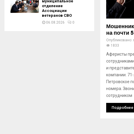
муниципальное
отделение
Ассоциации
ветеранов СВО
06.08.2026
0
Мошенник
на почти 
Опубликовано:
1833
Аферисты пре
сотрудниками
и представит
компании. 71
Петровское п
номера. Звон
сотрудником
Подробнее