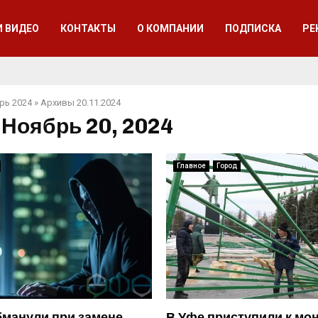
И ВИДЕО
КОНТАКТЫ
О КОМПАНИИ
ПОДПИСКА
РЕ
рь 2024
»
Архивы 20.11.2024
 Ноябрь 20, 2024
Главное
Город
манули при замене
В Уфе приступили к мо