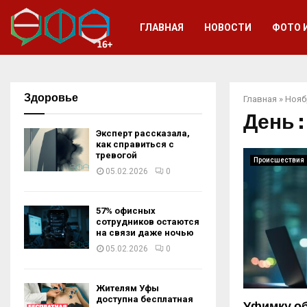
ГЛАВНАЯ
НОВОСТИ
ФОТО 
Здоровье
Главная
»
Нояб
День :
Эксперт рассказала,
как справиться с
тревогой
Происшествия
05.02.2026
0
57% офисных
сотрудников остаются
на связи даже ночью
05.02.2026
0
Жителям Уфы
доступна бесплатная
Уфимку об