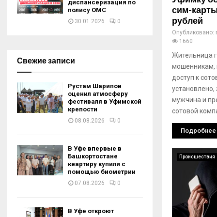
диспансеризация по
сим-карты
полису ОМС
рублей
30.01.2026
0
Опубликовано:
1660
Жительница 
Свежие записи
мошенникам, 
доступ к сот
Рустам Шарипов
установлено,
оценил атмосферу
мужчина и пр
фестиваля в Уфимской
крепости
сотовой комп
08.08.2026
0
Подробнее
В Уфе впервые в
Башкортостане
Происшествия
квартиру купили с
помощью биометрии
07.08.2026
0
В Уфе откроют