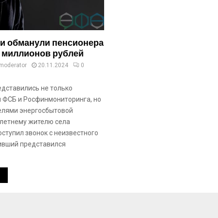
и обманули пенсионера
5 миллионов рублей
moderator
20.11.2024
0
дставились не только
 ФСБ и Росфинмониторинга, но
елями энергосбытовой
-летнему жителю села
оступил звонок с неизвестного
ивший представился