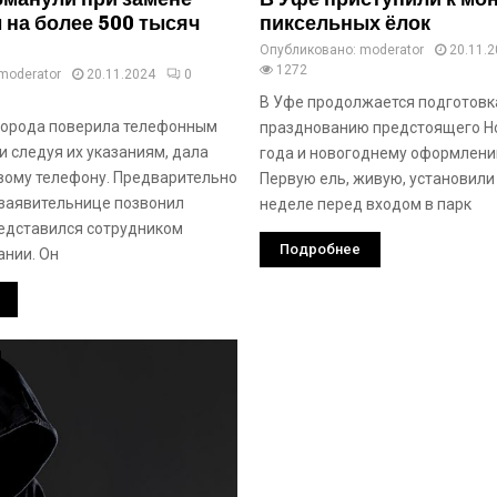
 на более 500 тысяч
пиксельных ёлок
Опубликовано:
moderator
20.11.
1272
moderator
20.11.2024
0
В Уфе продолжается подготовк
города поверила телефонным
празднованию предстоящего Н
и следуя их указаниям, дала
года и новогоднему оформлени
овому телефону. Предварительно
Первую ель, живую, установили
 заявительнице позвонил
неделе перед входом в парк
едставился сотрудником
Подробнее
ании. Он