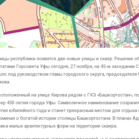
лицы республики появятся две новые улицы и сквер. Решение о
татами Горсовета Уфы сегодня, 27 ноября, на 45-м заседании С
ло под руководством главы городского округа, председателя
мова.
расположенный на улице Кирова рядом с ГКЗ «Башкортостан», п
вер 450-летия города Уфы. Символичное наименование сохранит
тия юбилейного года и станет прекрасным местом для отдыха 
оминая о богатой истории столицы Башкортостана. В планах А
вка малых архитектурных форм на территории сквера.
лицы получили имена выдающихся личностей, чьи достижения 