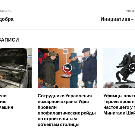
ЗАПИСЬ
СЛЕД
 добра
Инициатива –
ЗАПИСИ
ели
Сотрудники Управления
Уфимцы почт
цию
пожарной охраны Уфы
Героев прошл
 машин
провели
настоящего у
профилактические рейды
Минигали Ша
по строительным
объектам столицы