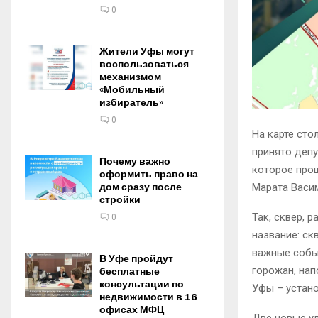
0
Жители Уфы могут
воспользоваться
механизмом
«Мобильный
избиратель»
0
На карте сто
принято депу
Почему важно
которое прош
оформить право на
Марата Васи
дом сразу после
стройки
Так, сквер, 
0
название: ск
важные собы
В Уфе пройдут
горожан, нап
бесплатные
консультации по
Уфы – устано
недвижимости в 16
офисах МФЦ
Две новые у