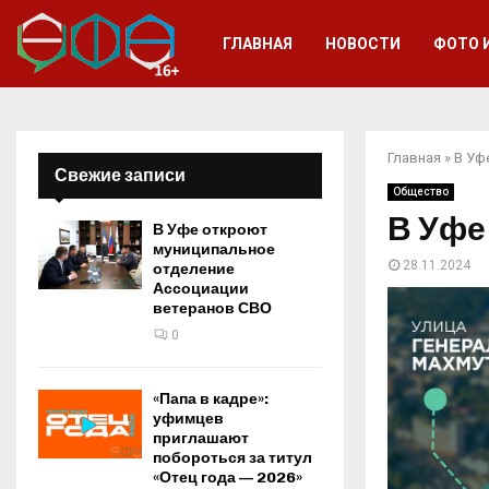
ГЛАВНАЯ
НОВОСТИ
ФОТО 
Главная
»
В Уф
Свежие записи
Общество
В Уфе
В Уфе откроют
муниципальное
28.11.2024
отделение
Ассоциации
ветеранов СВО
0
«Папа в кадре»:
уфимцев
приглашают
побороться за титул
«Отец года — 2026»