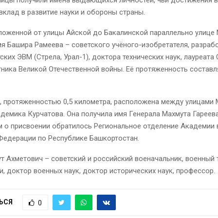
клад в развитие науки и обороны страны.
ложенной от улицы Айской до Бакалинской параллельно улице
я Башира Рамеева – советского учёного-изобретателя, разраб
ских ЭВМ (Стрела, Урал-1), доктора технических наук, лауреата
тника Великой Отечественной войны. Её протяженность составля
а, протяженностью 0,5 километра, расположена между улицами
демика Курчатова. Она получила имя Генерала Махмута Гареева
м о присвоении обратилось Региональное отделение Академии 
Федерации по Республике Башкортостан.
т Ахметович – советский и российский военачальник, военный 
и, доктор военных наук, доктор исторических наук, профессор.
ЬСЯ
0