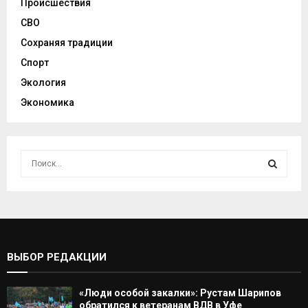
Происшествия
СВО
Сохраняя традиции
Спорт
Экология
Экономика
И
с
к
И
а
т
С
ь
:
К
ВЫБОР РЕДАКЦИИ
А
«Люди особой закалки»: Рустам Шарипов
Т
обратился к ветеранам ВДВ в Уфе