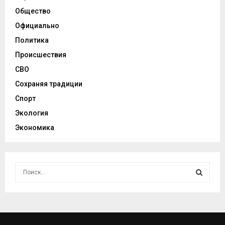
Общество
Официально
Политика
Происшествия
СВО
Сохраняя традиции
Спорт
Экология
Экономика
И
с
к
И
а
т
С
ь