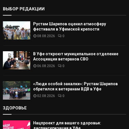
:
К
ВЫБОР РЕДАКЦИИ
А
Рустам Шарипов оценил атмосферу
Т
фестиваля в Уфимской крепости
08.08.2026
0
Ь
В Уфе откроют муниципальное отделение
Ассоциации ветеранов СВО
06.08.2026
0
«Люди особой закалки»: Рустам Шарипов
обратился к ветеранам ВДВ в Уфе
02.08.2026
0
ЗДОРОВЬЕ
Нацпроект для вашего здоровья:
диспансеризация в Уфе