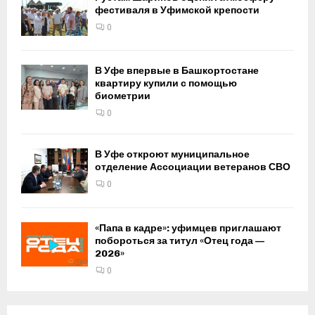
фестиваля в Уфимской крепости
0
В Уфе впервые в Башкортостане
квартиру купили с помощью
биометрии
0
В Уфе откроют муниципальное
отделение Ассоциации ветеранов СВО
0
«Папа в кадре»: уфимцев приглашают
побороться за титул «Отец года —
2026»
0