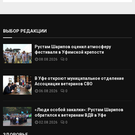
И
а
т
С
ь
:
К
ВЫБОР РЕДАКЦИИ
А
Рустам Шарипов оценил атмосферу
Т
фестиваля в Уфимской крепости
08.08.2026
0
Ь
В Уфе откроют муниципальное отделение
Ассоциации ветеранов СВО
06.08.2026
0
«Люди особой закалки»: Рустам Шарипов
обратился к ветеранам ВДВ в Уфе
02.08.2026
0
ЗДОРОВЬЕ