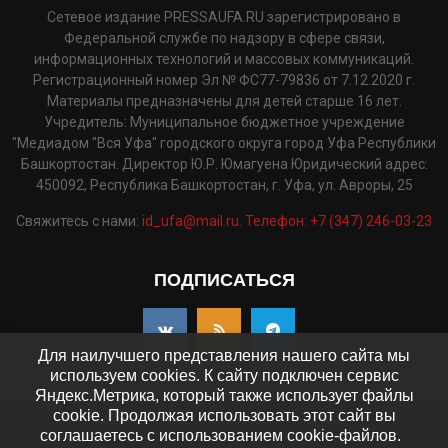
Сетевое издание PRESSAUFA.RU зарегистрировано в
Федеральной службе по надзору в сфере связи,
информационных технологий и массовых коммуникаций.
Регистрационный номер Эл № ФС77-79836 от 7.12.2020 г.
Материалы предназначены для детей старше 16 лет.
Учредитель: Муниципальное бюджетное учреждение
"Медиадом "Вся Уфа" городского округа город Уфа Республики
Башкортостан. Директор Ю.Р. Юмагуена Юридический адрес:
450092, Республика Башкортостан, г. Уфа, ул. Авроры, 25
Свяжитесь с нами:
id_ufa@mail.ru. Телефон: +7 (347) 246-03-23
ПОДПИСАТЬСЯ
Для наилучшего представления нашего сайта мы
используем cookies. К сайту подключен сервис
Яндекс.Метрика, который также использует файлы
cookie. Продолжая использовать этот сайт вы
©2025 - pressaufa.ru. Все права защищены.
соглашаетесь с использованием cookie-файлов.